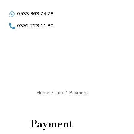
0533 863 74 78
0392 223 11 30
You are here:
Home
Info
Payment
Payment