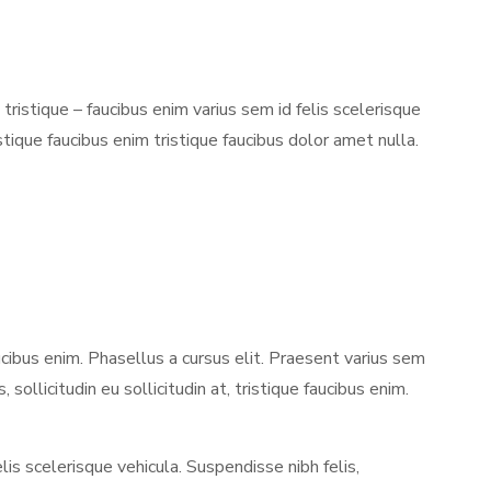
tristique – faucibus enim varius sem id felis scelerisque
ristique faucibus enim tristique faucibus dolor amet nulla.
faucibus enim. Phasellus a cursus elit. Praesent varius sem
, sollicitudin eu sollicitudin at, tristique faucibus enim.
lis scelerisque vehicula. Suspendisse nibh felis,