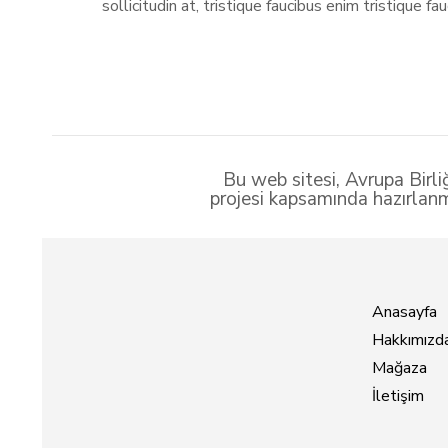
sollicitudin at, tristique faucibus enim tristique f
Bu web sitesi, Avrupa Birli
projesi kapsamında hazırlanm
Anasayfa
Hakkımızd
Mağaza
İletişim